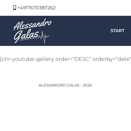
+4917670387262
START
[chr-youtube-gallery order=“DESC“ orderby=“date“
ALESSANDRO GALAS - 2026